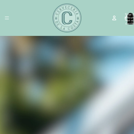
Total 
artícul
en el
carrit
0