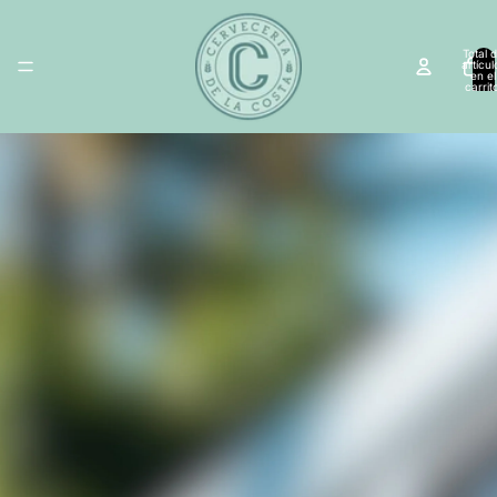
Total 
artícul
en el
carrit
0